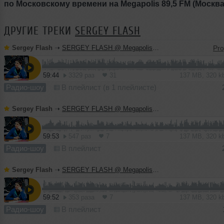
по Московскому времени на Megapolis 89,5 FM (Москва
ДРУГИЕ ТРЕКИ
SERGEY FLASH
Sergey Flash
➝
SERGEY FLASH @ Megapolis FM (21 July 2013)
59:44
3329 раз
31
137 MB, 320 
Радио-шоу
В плейлист (в 1 плейлисте)
Sergey Flash
➝
SERGEY FLASH @ Megapolis FM (14 July 2013)
59:53
547 раз
7
137 MB, 320 
Радио-шоу
В плейлист
Sergey Flash
➝
SERGEY FLASH @ Megapolis FM (7 July 2013)
59:52
353 раза
7
137 MB, 320 
Радио-шоу
В плейлист