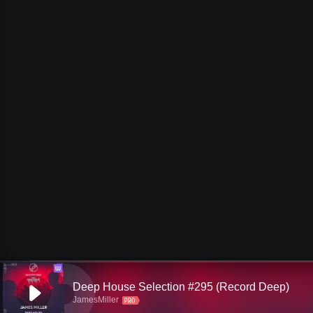
Ш
Deep House Selection #295 (Record Deep)
JamesMiller