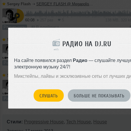
Sergey Flash
➝
SERGEY FLASH @ Megapolis FM (30 June 2013)
60:08
257 раз
5
138 MB, 320 
Радио-шоу
В плейлист
Sergey Flash
➝
SERGEY FLASH @ Megapolis FM (23 June 2013)
РАДИО НА DJ.RU
60:00
92 раза
4
137 MB, 320
На сайте появился раздел
Радио
— слушайте лучшу
Радио-шоу
В плейлист
электронную музыку 24/7!
Sergey Flash
➝
SERGEY FLASH @ Megapolis FM (16 June 2013)
Микстейпы, лайвы и эксклюзивные сеты от лучших д
60:21
76 раз
5
138 MB, 320
СЛУШАТЬ
БОЛЬШЕ НЕ ПОКАЗЫВАТЬ
Радио-шоу
В плейлист
Стили:
Progressive House
,
Tech House
,
House
Записан: 17 марта 2013