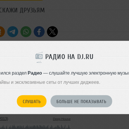
СКАЖИ ДРУЗЬЯМ
РАДИО НА DJ.RU
 до 7:00 на Мегаполис FM.
Стиль:
Progressive Ho
Добавлен: 01 марта 2010, 15:
вился раздел
Радио
— слушайте лучшую электронную музык
айвы и эксклюзивные сеты от лучших диджеев.
2013)
Progressive House
137 MB, 320 kbps MP3
498
СЛУШАТЬ
БОЛЬШЕ НЕ ПОКАЗЫВАТЬ
21 июля 2013
2013)
Deep House