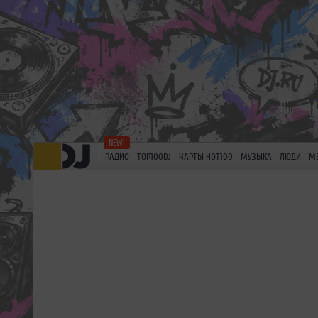
РАДИО
TOP100DJ
ЧАРТЫ HOT100
МУЗЫКА
ЛЮДИ
М