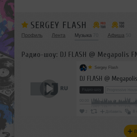
SERGEY FLASH
Профиль
Лента
Музыка
70
Афиша
50
Радио-шоу: DJ FLASH @ Megapolis FM
Sergey Flash
DJ FLASH @ Megapolis
Радио-шоу
Progressive Hous
00:00
В 
2
Добавить
П