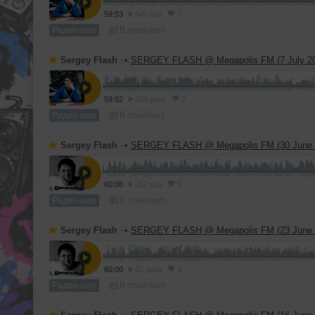
59:53
547 раз
7
Радио-шоу
В плейлист
Sergey Flash
➝
SERGEY FLASH @ Megapolis FM (7 July 2
59:52
353 раза
7
Радио-шоу
В плейлист
Sergey Flash
➝
SERGEY FLASH @ Megapolis FM (30 June 
60:08
257 раз
5
Радио-шоу
В плейлист
Sergey Flash
➝
SERGEY FLASH @ Megapolis FM (23 June 
60:00
92 раза
4
Радио-шоу
В плейлист