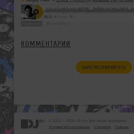
Sergey Flash
➝
SERGEY FLASH @ Megapolis FM (16 June 
60:21
76 раз
5
Радио-шоу
В плейлист
КОММЕНТАРИИ
ЗАРЕГИСТРИРУЙТЕСЬ
© 2001 — 2026 «DJ.ru» Все права защищены.
Условия использования
О проекте
Помощь