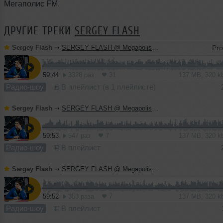
Мегаполис FM.
ДРУГИЕ ТРЕКИ
SERGEY FLASH
Sergey Flash
➝
SERGEY FLASH @ Megapolis FM (21 July 2013)
59:44
3328 раз
31
137 MB, 320 
Радио-шоу
В плейлист (в 1 плейлисте)
Sergey Flash
➝
SERGEY FLASH @ Megapolis FM (14 July 2013)
59:53
547 раз
7
137 MB, 320 
Радио-шоу
В плейлист
Sergey Flash
➝
SERGEY FLASH @ Megapolis FM (7 July 2013)
59:52
353 раза
7
137 MB, 320 
Радио-шоу
В плейлист