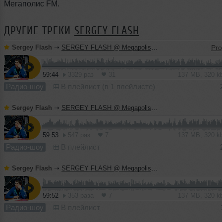
Мегаполис FM.
ДРУГИЕ ТРЕКИ
SERGEY FLASH
Sergey Flash
➝
SERGEY FLASH @ Megapolis FM (21 July 2013)
59:44
3329 раз
31
137 MB, 320 
Радио-шоу
В плейлист (в 1 плейлисте)
Sergey Flash
➝
SERGEY FLASH @ Megapolis FM (14 July 2013)
59:53
547 раз
7
137 MB, 320 
Радио-шоу
В плейлист
Sergey Flash
➝
SERGEY FLASH @ Megapolis FM (7 July 2013)
59:52
353 раза
7
137 MB, 320 
Радио-шоу
В плейлист