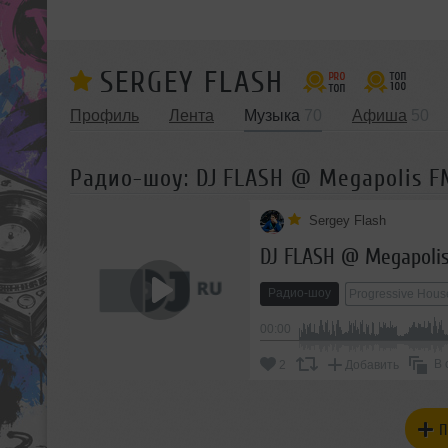
SERGEY FLASH
Профиль
Лента
Музыка
70
Афиша
50
Радио-шоу: DJ FLASH @ Megapolis FM
Sergey Flash
DJ FLASH @ Megapolis
Радио-шоу
Progressive Hous
00:00
В 
2
Добавить
П