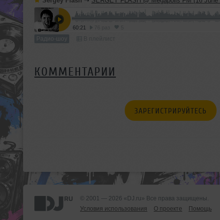
Sergey Flash
➝
SERGEY FLASH @ Megapolis FM (16 June 
60:21
76 раз
5
Радио-шоу
В плейлист
КОММЕНТАРИИ
ЗАРЕГИСТРИРУЙТЕСЬ
© 2001 — 2026 «DJ.ru» Все права защищены.
Условия использования
О проекте
Помощь