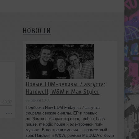
НОВОСТИ
Новые EDM-релизы 7 августа:
Hardwell, W&W и Max Styler
сегодня в 13:08
-60:07
Подборка New EDM Friday за 7 августа
собрала свежие синглы, EP и превью
альбомов в жанрах big room, techno, bass
house, melodic house и электронной поп-
музыки. В центре внимания — совместный
трек Hardwell и W&W, релизы MEDUZA с Kevin