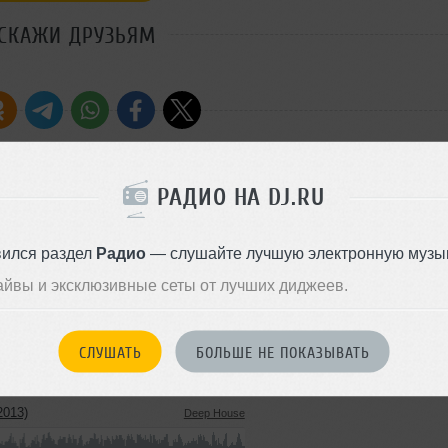
СКАЖИ ДРУЗЬЯМ
РАДИО НА DJ.RU
 до 7:00 на Мегаполис FM.
Стиль:
Progressive Ho
Добавлен: 09 декабря 2009, 1
вился раздел
Радио
— слушайте лучшую электронную музык
айвы и эксклюзивные сеты от лучших диджеев.
2013)
Progressive House
137 MB, 320 kbps MP3
498
СЛУШАТЬ
БОЛЬШЕ НЕ ПОКАЗЫВАТЬ
21 июля 2013
2013)
Deep House