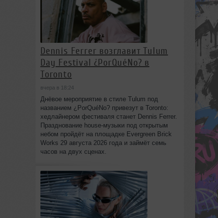
Dennis Ferrer возглавит Tulum
Day Festival ¿PorQuéNo? в
Toronto
вчера в 18:24
Днёвое мероприятие в стиле Tulum под
названием ¿PorQuéNo? привезут в Toronto:
хедлайнером фестиваля станет Dennis Ferrer.
Празднование house-музыки под открытым
небом пройдёт на площадке Evergreen Brick
Works 29 августа 2026 года и займёт семь
часов на двух сценах.