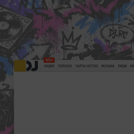
РАДИО
TOP100DJ
ЧАРТЫ HOT100
МУЗЫКА
ЛЮДИ
М