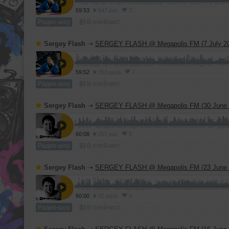
59:53
547 раз
7
Радио-шоу
В плейлист
Sergey Flash
➝
SERGEY FLASH @ Megapolis FM (7 July 2
59:52
353 раза
7
Радио-шоу
В плейлист
Sergey Flash
➝
SERGEY FLASH @ Megapolis FM (30 June 
60:08
257 раз
5
Радио-шоу
В плейлист
Sergey Flash
➝
SERGEY FLASH @ Megapolis FM (23 June 
60:00
92 раза
4
Радио-шоу
В плейлист