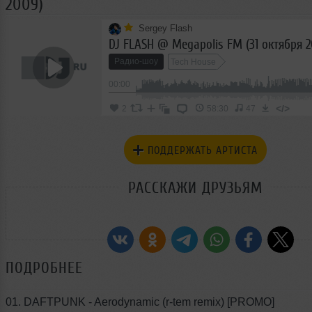
2009)
Sergey Flash
DJ FLASH @ Megapolis FM (31 октября 
Радио-шоу
Tech House
00:00
</>
2
58:30
47
ПОДДЕРЖАТЬ АРТИСТА
РАССКАЖИ ДРУЗЬЯМ
ПОДРОБНЕЕ
01. DAFTPUNK - Aerodynamic (r-tem remix) [PROMO]