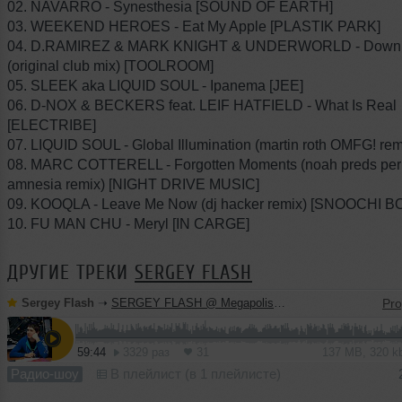
02. NAVARRO - Synesthesia [SOUND OF EARTH]
03. WEEKEND HEROES - Eat My Apple [PLASTIK PARK]
04. D.RAMIREZ & MARK KNIGHT & UNDERWORLD - Down
(original club mix) [TOOLROOM]
05. SLEEK aka LIQUID SOUL - Ipanema [JEE]
06. D-NOX & BECKERS feat. LEIF HATFIELD - What Is Real
[ELECTRIBE]
07. LIQUID SOUL - Global Illumination (martin roth OMFG! re
08. MARC COTTERELL - Forgotten Moments (noah preds per
amnesia remix) [NIGHT DRIVE MUSIC]
09. KOOQLA - Leave Me Now (dj hacker remix) [SNOOCHI B
10. FU MAN CHU - Meryl [IN CARGE]
ДРУГИЕ ТРЕКИ
SERGEY FLASH
Sergey Flash
➝
SERGEY FLASH @ Megapolis FM (21 July 2013)
59:44
3329 раз
31
137 MB, 320 
Радио-шоу
В плейлист (в 1 плейлисте)