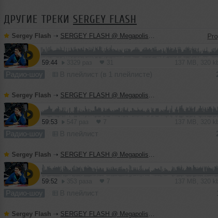
ДРУГИЕ ТРЕКИ
SERGEY FLASH
Sergey Flash
➝
SERGEY FLASH @ Megapolis FM (21 July 2013)
59:44
3329 раз
31
137 MB, 320 
Радио-шоу
В плейлист (в 1 плейлисте)
Sergey Flash
➝
SERGEY FLASH @ Megapolis FM (14 July 2013)
59:53
547 раз
7
137 MB, 320 
Радио-шоу
В плейлист
Sergey Flash
➝
SERGEY FLASH @ Megapolis FM (7 July 2013)
59:52
353 раза
7
137 MB, 320 
Радио-шоу
В плейлист
Sergey Flash
➝
SERGEY FLASH @ Megapolis FM (30 June 2013)