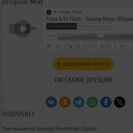
(Original Mix)
Sergey Flash
Freza & DJ Flash - Groovy House (Origina
Авторский трек
Progressive House
00:00
</>
7
08:23
108
ПОДДЕРЖАТЬ АРТИСТА
РАССКАЖИ ДРУЗЬЯМ
ПОДРОБНЕЕ
Трек вышел на Synergy Recordings (Spain).