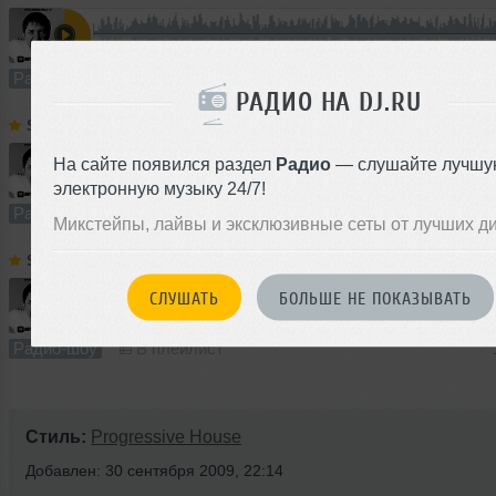
60:08
257 раз
5
138 MB, 320 
Радио-шоу
В плейлист
РАДИО НА DJ.RU
Sergey Flash
➝
SERGEY FLASH @ Megapolis FM (23 June 2013)
На сайте появился раздел
Радио
— слушайте лучшу
60:00
92 раза
4
137 MB, 320
электронную музыку 24/7!
Радио-шоу
В плейлист
Микстейпы, лайвы и эксклюзивные сеты от лучших д
Sergey Flash
➝
SERGEY FLASH @ Megapolis FM (16 June 2013)
СЛУШАТЬ
БОЛЬШЕ НЕ ПОКАЗЫВАТЬ
60:21
76 раз
5
138 MB, 320
Радио-шоу
В плейлист
Стиль:
Progressive House
Добавлен: 30 сентября 2009, 22:14