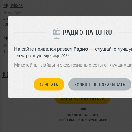
My Mixes
29 мая 2009
&nbsp;Tracklist:1.Phase ''Cellular Processing'' [TOKEN 003]2.Anton Pieete 
[DINNER 002]3.Oscar Mulero ''46(Surgeon remix)'' [WU 017]4.Kwaczo ''Vic
РАДИО НА DJ.RU
My Mixes
29 мая 2009
На сайте появился раздел
Радио
— слушайте лучшу
Tracklist:1.James Ruskin ''Solex''[BP 023]2.Surgeon ''First''[TRESOR 72]3
электронную музыку 24/7!
''I love to beat you,'cause i hate you''[KA 24LP]4.Umek ''Urtoxen''[BNR
Микстейпы, лайвы и эксклюзивные сеты от лучших д
КОММЕНТАРИИ
СЛУШАТЬ
БОЛЬШЕ НЕ ПОКАЗЫВАТЬ
ЗАРЕГИСТРИРУЙТЕСЬ
Или
войдите на сайт
чтобы оставить комментарий