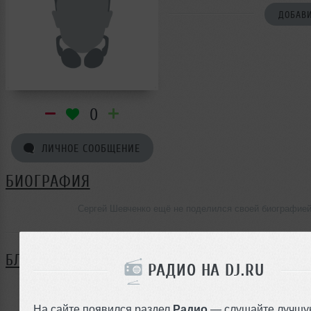
ДОБАВИ
0
ЛИЧНОЕ СООБЩЕНИЕ
БИОГРАФИЯ
Сергей Шевченко ещё не поделился своей биографие
БЛОГ
РАДИО НА DJ.RU
Нет записей в блоге
На сайте появился раздел
Радио
— слушайте лучшу