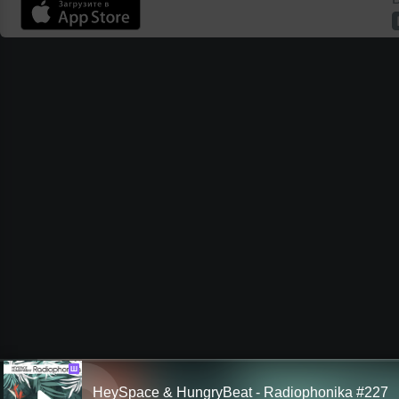
Ш
HeySpace & HungryBeat - Radiophonika #227