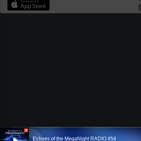
П
Echoes of the MegaNight RADIO #54