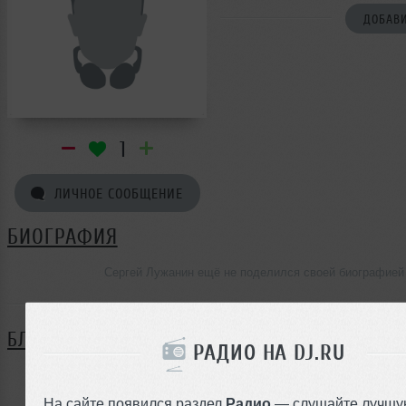
ДОБАВИ
1
ЛИЧНОЕ СООБЩЕНИЕ
БИОГРАФИЯ
Сергей Лужанин ещё не поделился своей биографией
БЛОГ
РАДИО НА DJ.RU
Нет записей в блоге
На сайте появился раздел
Радио
— слушайте лучшу