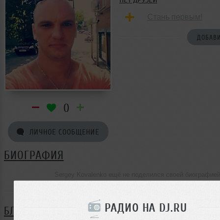
Стань первым!
ДОБАВИ
0
ЛИЧНОЕ СООБЩЕНИЕ
БИОГРАФИЯ
Sergey Kovalenko ещё не поделился своей биографие
РАДИО НА DJ.RU
БЛОГ