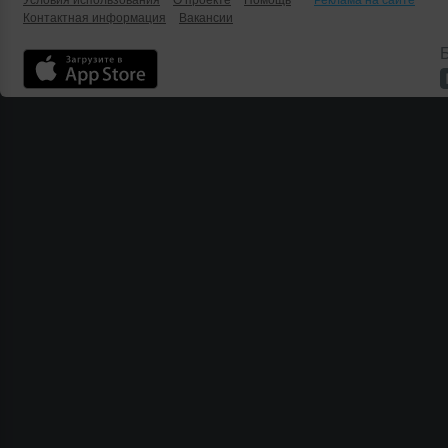
Условия использования
О проекте
Помощь
Реклама на сайте
Контактная информация
Вакансии
Б