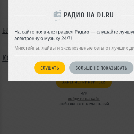
Сергей Домбровский ещё не поделился своей биографи
РАДИО НА DJ.RU
БЛОГ
На сайте появился раздел
Радио
— слушайте лучшу
электронную музыку 24/7!
Нет записей в блоге
Микстейпы, лайвы и эксклюзивные сеты от лучших д
КОММЕНТАРИИ
СЛУШАТЬ
БОЛЬШЕ НЕ ПОКАЗЫВАТЬ
ЗАРЕГИСТРИРУЙТЕСЬ
Или
войдите на сайт
чтобы оставить комментарий