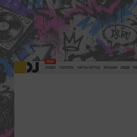
РАДИО
TOP100DJ
ЧАРТЫ HOT100
МУЗЫКА
ЛЮДИ
М