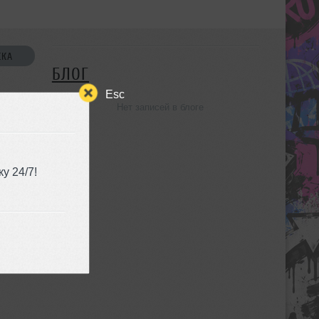
СКА
БЛОГ
Esc
Нет записей в блоге
УЗЬЯ
у 24/7!