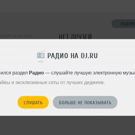
ПОДПИ
НЕТ ДРУЗЕЙ
rozdoff не оставил
ормации о себе
Стань первым!
РАДИО НА DJ.RU
ДОБАВИТЬ В ДР
Progressive House, Progressive
 House
вился раздел
Радио
— слушайте лучшую электронную музык
айвы и эксклюзивные сеты от лучших диджеев.
СЛУШАТЬ
БОЛЬШЕ НЕ ПОКАЗЫВАТЬ