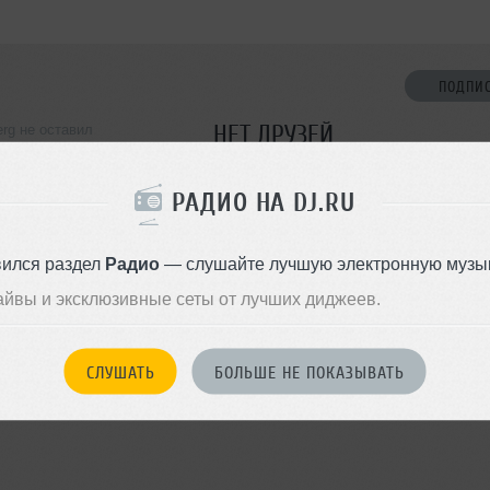
ПОДПИ
НЕТ ДРУЗЕЙ
erg не оставил
ормации о себе
Стань первым!
РАДИО НА DJ.RU
ДОБАВИТЬ В ДР
вился раздел
Радио
— слушайте лучшую электронную музык
айвы и эксклюзивные сеты от лучших диджеев.
СЛУШАТЬ
БОЛЬШЕ НЕ ПОКАЗЫВАТЬ