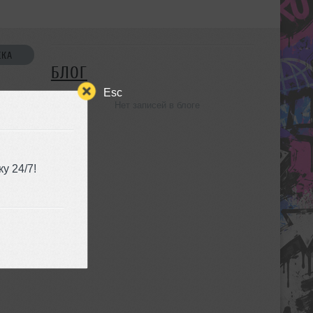
СКА
БЛОГ
Esc
Нет записей в блоге
УЗЬЯ
у 24/7!