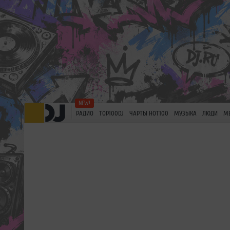
РАДИО
TOP100DJ
ЧАРТЫ HOT100
МУЗЫКА
ЛЮДИ
М