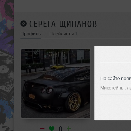
СЕРЕГА ЩИПАНОВ
Профиль
Плейлисты
1
На сайте поя
Микстейпы, л
0