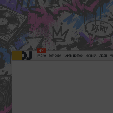
РАДИО
TOP100DJ
ЧАРТЫ HOT100
МУЗЫКА
ЛЮДИ
М