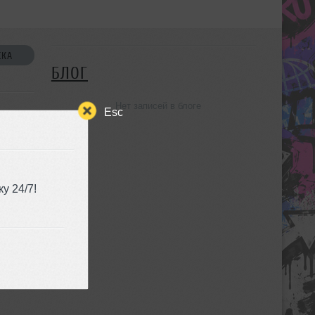
СКА
БЛОГ
Нет записей в блоге
Esc
у 24/7!
УЗЬЯ