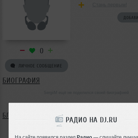
Стань первым!
ДОБАВИ
0
ЛИЧНОЕ СООБЩЕНИЕ
БИОГРАФИЯ
SergiiM ещё не поделился своей биографией
БЛОГ
РАДИО НА DJ.RU
Нет записей в блоге
На сайте появился раздел
Радио
— слушайте лучшу