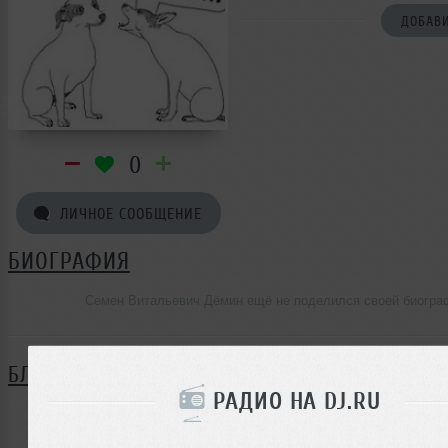
ДОБАВИ
0
ЛИЧНОЕ СООБЩЕНИЕ
БИОГРАФИЯ
Семен Витальевич Дёмин ещё не поделился своей биогра
БЛОГ
РАДИО НА DJ.RU
Нет записей в блоге