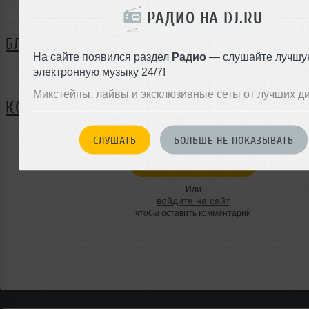
РАДИО НА DJ.RU
БЛОГ
На сайте появился раздел
Радио
— слушайте лучшу
электронную музыку 24/7!
Нет записей в блоге
Микстейпы, лайвы и эксклюзивные сеты от лучших д
КОММЕНТАРИИ
СЛУШАТЬ
БОЛЬШЕ НЕ ПОКАЗЫВАТЬ
ЗАРЕГИСТРИРУЙТЕСЬ
Или
войдите на сайт
чтобы оставить комментарий