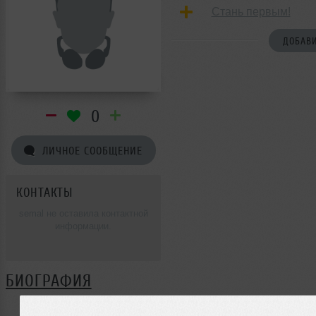
Стань первым!
ДОБАВИ
0
ЛИЧНОЕ СООБЩЕНИЕ
КОНТАКТЫ
semal не оставила контактной
информации.
БИОГРАФИЯ
semal ещё не поделилась своей биографией