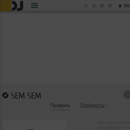
ВХ
SEM SEM
Профиль
Плейлисты
1
sem sem не остав
информации о се