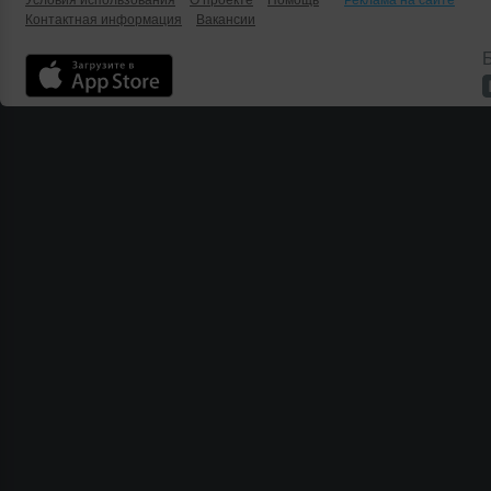
Условия использования
О проекте
Помощь
Реклама на сайте
Контактная информация
Вакансии
Б