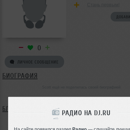
Стань первым!
ДОБАВИ
0
ЛИЧНОЕ СООБЩЕНИЕ
БИОГРАФИЯ
Scott ещё не поделилась своей биографией
БЛОГ
РАДИО НА DJ.RU
Нет записей в блоге
На сайте появился раздел
Радио
— слушайте лучшу