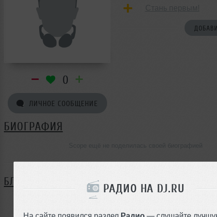
Стань первым!
ДОБАВИ
0
ЛИЧНОЕ СООБЩЕНИЕ
БИОГРАФИЯ
Scope ещё не поделилась своей биографией
БЛОГ
РАДИО НА DJ.RU
Нет записей в блоге
На сайте появился раздел
Радио
— слушайте лучшу