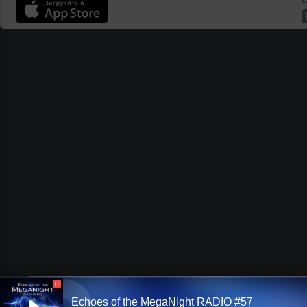
П
Echoes of the MegaNight RADIO #57