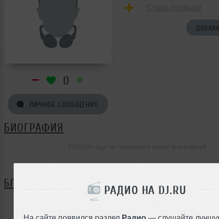
Стань первым!
ДОБАВИ
0
ЛИЧНОЕ СООБЩЕНИЕ
БИОГРАФИЯ
SAYLON ещё не поделился своей биографией
БЛОГ
РАДИО НА DJ.RU
Нет записей в блоге
На сайте появился раздел
Радио
— слушайте лучшу