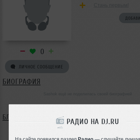
Стань первым!
ДОБАВИ
0
ЛИЧНОЕ СООБЩЕНИЕ
БИОГРАФИЯ
Sashok ещё не поделилась своей биографией
БЛОГ
РАДИО НА DJ.RU
Нет записей в блоге
На сайте появился раздел
Радио
— слушайте лучшу