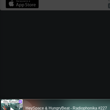
Ш
HeySpace & HungryBeat - Radiophonika #227