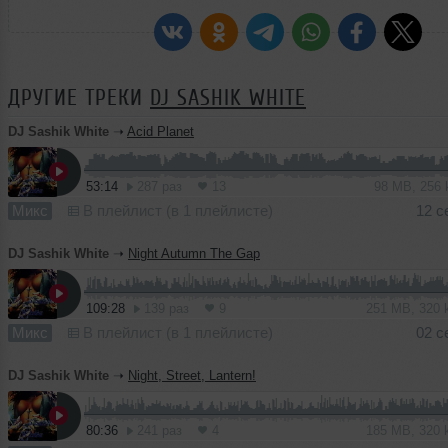
ДРУГИЕ ТРЕКИ
DJ SASHIK WHITE
DJ Sashik White
➝
Acid Planet
53:14
287 раз
13
98 MB, 256
Микс
В плейлист (в 1 плейлисте)
12 с
DJ Sashik White
➝
Night Autumn The Gap
109:28
139 раз
9
251 MB, 320
Микс
В плейлист (в 1 плейлисте)
02 с
DJ Sashik White
➝
Night, Street, Lantern!
80:36
241 раз
4
185 MB, 320