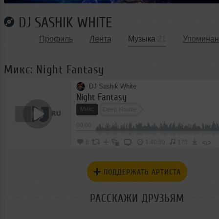
DJ SASHIK WHITE
Профиль
Лента
Музыка
21
Упоминан
Микс: Night Fantasy
DJ Sashik White
Night Fantasy
Микс
Deep House
00:00
</>
8
1:40:30
173
ПОДДЕРЖАТЬ АРТИСТА
РАССКАЖИ ДРУЗЬЯМ