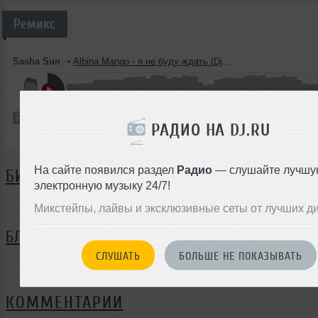
Ремикс
Sasha Sun
➝
Albina Mango - я не буду ждать (Dj Sun club rmx)
5:39
9 раз
0
5.2 MB, 32
Ремикс
В плейлист
РАДИО НА DJ.RU
На сайте появился раздел
Радио
— слушайте лучшу
БИОГРАФИЯ
электронную музыку 24/7!
Микстейпы, лайвы и эксклюзивные сеты от лучших д
БЛОГ
СЛУШАТЬ
БОЛЬШЕ НЕ ПОКАЗЫВАТЬ
Нет записей в блоге
КОММЕНТАРИИ