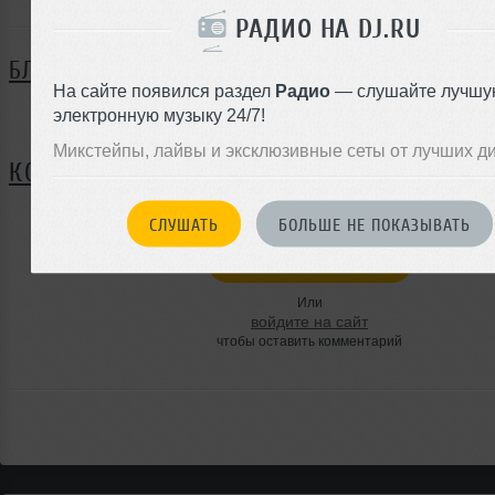
РАДИО НА DJ.RU
БЛОГ
На сайте появился раздел
Радио
— слушайте лучшу
электронную музыку 24/7!
Нет записей в блоге
Микстейпы, лайвы и эксклюзивные сеты от лучших д
КОММЕНТАРИИ
СЛУШАТЬ
БОЛЬШЕ НЕ ПОКАЗЫВАТЬ
ЗАРЕГИСТРИРУЙТЕСЬ
Или
войдите на сайт
чтобы оставить комментарий