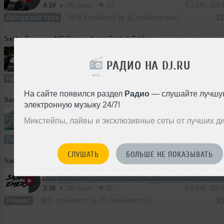
4:19
282 раза
10
8.3 MB, 256
Авторский трек
В плейлист (в 11 плейлистах)
21
Sasha Emers
➝
MC Doni vs Kolya Funk & Eddie G vs Relanium-Базара Нет! (Sasha Emers Mash Up)
РАДИО НА DJ.RU
4:33
478 раз
45
10 MB, 320
Ремикс
В плейлист (в 25 плейлистах)
15
На сайте появился раздел
Радио
— слушайте лучшу
Sasha Emers
➝
PITBULL vs Alexx Slam-Take Me Away (SASHA EMERS Mash Up)
электронную музыку 24/7!
Микстейпы, лайвы и эксклюзивные сеты от лучших д
4:30
358 раз
31
10 MB, 320
Ремикс
В плейлист (в 17 плейлистах)
15
СЛУШАТЬ
БОЛЬШЕ НЕ ПОКАЗЫВАТЬ
Sasha Emers
➝
NEL ft. L'One - Садись, прокачу ( Sasha Emers Mash-Up)
3:39
284 раза
32
8.4 MB, 320
Ремикс
В плейлист (в 15 плейлистах)
15