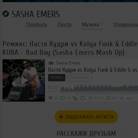
SASHA EMERS
Профиль
Лента
Музыка
7
Упоминан
Ремикс: Настя Кудри vs Kolya Funk & Eddie
KUBA - Bad Boy (Sasha Emers Mash Up)
Sasha Emers
Ремикс
Club/Dance
00:00
</>
25
04:14
363
ПОДДЕРЖАТЬ АРТИСТА
РАССКАЖИ ДРУЗЬЯМ