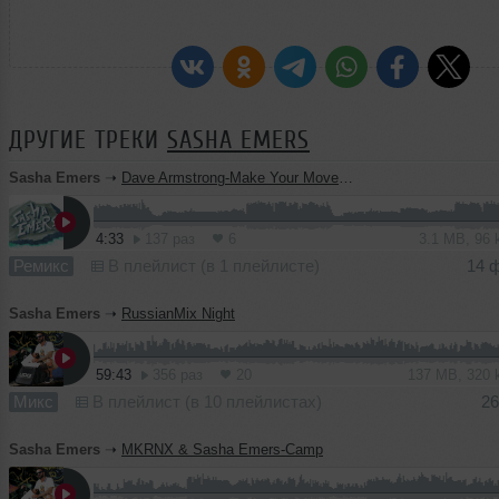
ДРУГИЕ ТРЕКИ
SASHA EMERS
Sasha Emers
➝
Dave Armstrong-Make Your Move (Sasha Emers mash up)
4:33
137 раз
6
3.1 MB, 96
Ремикс
В плейлист (в 1 плейлисте)
14 
Sasha Emers
➝
RussianMix Night
59:43
356 раз
20
137 MB, 320
Микс
В плейлист (в 10 плейлистах)
26
Sasha Emers
➝
MKRNX & Sasha Emers-Camp