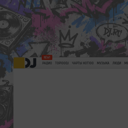
РАДИО
TOP100DJ
ЧАРТЫ HOT100
МУЗЫКА
ЛЮДИ
М