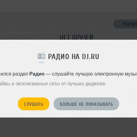
ПОДПИ
НЕТ ДРУЗЕЙ
тск
Стань первым!
РАДИО НА DJ.RU
ДОБАВИТЬ В ДР
вился раздел
Радио
— слушайте лучшую электронную музык
айвы и эксклюзивные сеты от лучших диджеев.
СЛУШАТЬ
БОЛЬШЕ НЕ ПОКАЗЫВАТЬ