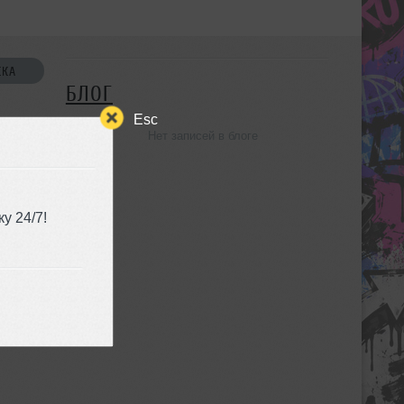
СКА
БЛОГ
Esc
Нет записей в блоге
УЗЬЯ
у 24/7!