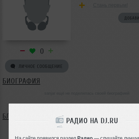
Стань первым!
ДОБАВИ
0
ЛИЧНОЕ СООБЩЕНИЕ
БИОГРАФИЯ
sanjar ещё не поделилась своей биографией
БЛОГ
РАДИО НА DJ.RU
Нет записей в блоге
На сайте появился раздел
Радио
— слушайте лучшу