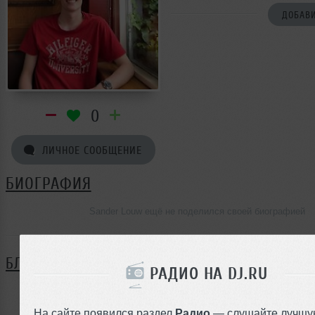
ДОБАВИ
0
ЛИЧНОЕ СООБЩЕНИЕ
БИОГРАФИЯ
Sander Louw ещё не поделился своей биографией
БЛОГ
РАДИО НА DJ.RU
Нет записей в блоге
На сайте появился раздел
Радио
— слушайте лучшу