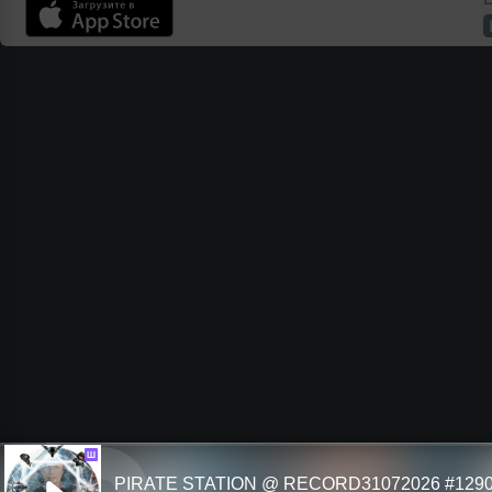
Ш
PIRATE STATION @ RECORD31072026 #129