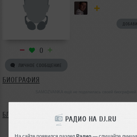
ДОБАВИ
0
ЛИЧНОЕ СООБЩЕНИЕ
БИОГРАФИЯ
SAMOZVANKA ещё не поделилась своей биографией
БЛОГ
РАДИО НА DJ.RU
Нет записей в блоге
На сайте появился раздел
Радио
— слушайте лучшу