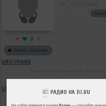
Стань первым!
ДОБАВИ
0
ЛИЧНОЕ СООБЩЕНИЕ
БИОГРАФИЯ
samaster76 ещё не поделился своей биографией
БЛОГ
РАДИО НА DJ.RU
Нет записей в блоге
На сайте появился раздел
Радио
— слушайте лучшу