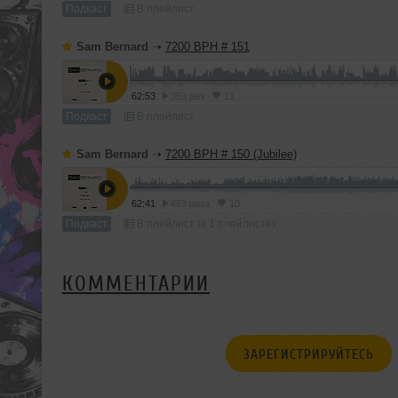
Подкаст
В плейлист
Sam Bernard
➝
7200 BPH # 151
62:53
359 раз
11
Подкаст
В плейлист
Sam Bernard
➝
7200 BPH # 150 (Jubilee)
62:41
463 раза
10
Подкаст
В плейлист (в 1 плейлисте)
КОММЕНТАРИИ
ЗАРЕГИСТРИРУЙТЕСЬ