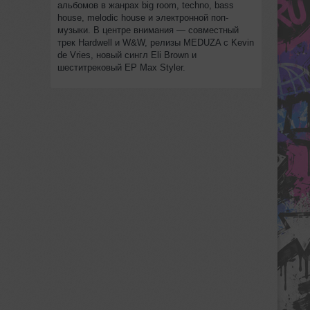
альбомов в жанрах big room, techno, bass
house, melodic house и электронной поп-
музыки. В центре внимания — совместный
трек Hardwell и W&W, релизы MEDUZA с Kevin
de Vries, новый сингл Eli Brown и
шеститрековый EP Max Styler.