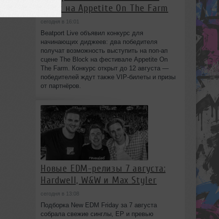
Block на Appetite On The Farm
сегодня в 16:01
Beatport Live объявил конкурс для
начинающих диджеев: два победителя
получат возможность выступить на поп‑ап
сцене The Block на фестивале Appetite On
The Farm. Конкурс открыт до 12 августа —
победителей ждут также VIP‑билеты и призы
от партнёров.
Новые EDM-релизы 7 августа:
Hardwell, W&W и Max Styler
сегодня в 13:08
Подборка New EDM Friday за 7 августа
собрала свежие синглы, EP и превью