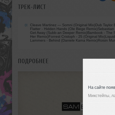
ТРЕК-ЛИСТ
Cleave Martinez
— Somni (Original Mix)Dub Taylor
01
Flatter - Hidden Hands (Ole Biege Remix)Sebastia
Get Away (Subb-an Deeper Remix)Bambook - The Stor
Her Remix)Forrest Cristoph - 25 (Original Mix)Liq
Lammers - Behind (Daniele Kama Remix)Roisin Murp
ПОДРОБНЕЕ
На сайте поя
Микстейпы, л