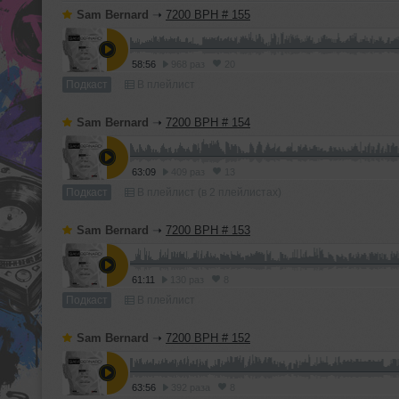
Sam Bernard
➝
7200 BPH # 155
58:56
968 раз
20
Подкаст
В плейлист
Sam Bernard
➝
7200 BPH # 154
63:09
409 раз
13
Подкаст
В плейлист (в 2 плейлистах)
Sam Bernard
➝
7200 BPH # 153
61:11
130 раз
8
Подкаст
В плейлист
Sam Bernard
➝
7200 BPH # 152
63:56
392 раза
8