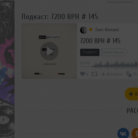
Подкаст: 7200 BPH # 145
Sam Bernard
7200 BPH # 145
Подкаст
Deep House
00:00
В 
6
Добавить
П
РАС