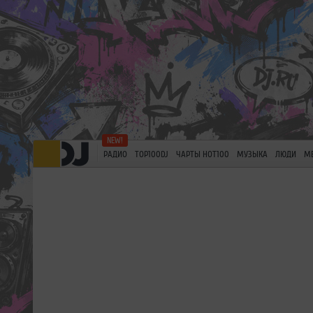
РАДИО
TOP100DJ
ЧАРТЫ HOT100
МУЗЫКА
ЛЮДИ
М