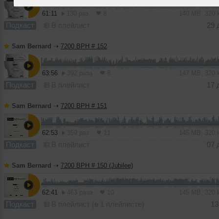
61:11
130 раз
8
140 MB, 320
Подкаст
В плейлист
29 
Sam Bernard
➝
7200 BPH # 152
63:56
392 раза
8
147 MB, 320
Подкаст
В плейлист
17 
Sam Bernard
➝
7200 BPH # 151
62:53
359 раз
11
145 MB, 320
Подкаст
В плейлист
07 
Sam Bernard
➝
7200 BPH # 150 (Jubilee)
62:41
463 раза
10
145 MB, 320
Подкаст
В плейлист (в 1 плейлисте)
13