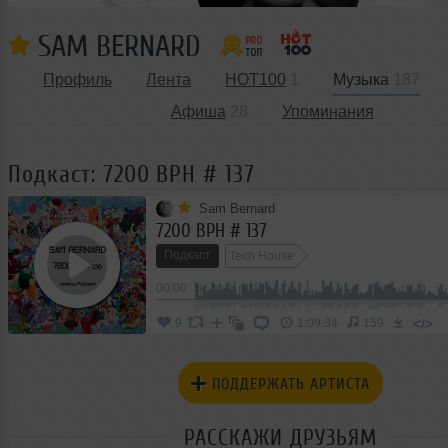
SAM BERNARD
Профиль
Лента
HOT100
1
Музыка
187
Афиша
28
Упоминания
Подкаст: 7200 BPH # 137
Sam Bernard
7200 BPH # 137
Подкаст
Tech House
00:00
</>
9
1:09:34
159
ПОДДЕРЖАТЬ АРТИСТА
РАССКАЖИ ДРУЗЬЯМ