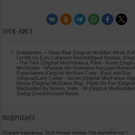
ТРЕК-ЛИСТ
Dubspeeka
— Deep Blue (Original Mix)Marc Miroir, Elif 
01
Let Me Go (Leo Cubanero Remix)Miguel Bastida, Diego
- The Trick (Original Mix)Vidaloca, Piem - Roots (Origin
Mix)Veztax - Whatzup We (Valentino Kanzyani Remix)A
Expectations (Original Mix)Nick Curly - Rack and Run
(Original)Larry Cadge - Secret (Original Mix)Fabian Ar
Revox (Original Mix)Steve Bug - Pants On Fire (Origina
Mix)Guided By Noises, Safer - 36 (Original Mix)Rando
Swing (David Kinnard Remix
ПОДРОБНЕЕ
Порция взрывных Tech House треков ! Не жалейте ног !