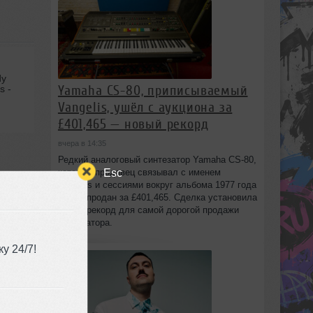
dy
Yamaha CS-80, приписываемый
s -
Vangelis, ушёл с аукциона за
£401,465 — новый рекорд
вчера в 14:35
Редкий аналоговый синтезатор Yamaha CS-80,
Esc
который продавец связывал с именем
Vangelis и сессиями вокруг альбома 1977 года
Spiral, продан за £401,465. Сделка установила
новый рекорд для самой дорогой продажи
синтезатора.
у 24/7!
10