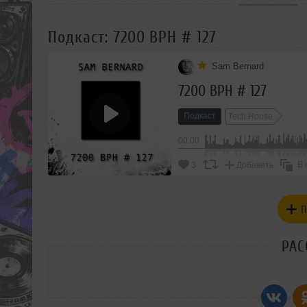
Подкаст: 7200 BPH # 127
Sam Bernard
7200 BPH # 127
Подкаст
Tech House
00:00
В 
3
Добавить
П
РАС