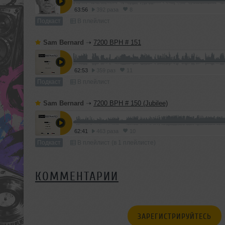
63:56
392 раза
8
Подкаст
В плейлист
Sam Bernard
➝
7200 BPH # 151
62:53
359 раз
11
Подкаст
В плейлист
Sam Bernard
➝
7200 BPH # 150 (Jubilee)
62:41
463 раза
10
Подкаст
В плейлист (в 1 плейлисте)
КОММЕНТАРИИ
ЗАРЕГИСТРИРУЙТЕСЬ