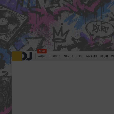
РАДИО
TOP100DJ
ЧАРТЫ HOT100
МУЗЫКА
ЛЮДИ
М