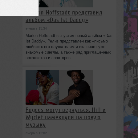
Marlon Hoffstadt представил
альбом «Das Ist Daddy»
вчера в 13:34
Marlon Hoffstadt выпустил новый альбом «Das
Ist Daddy». Релиз представлен как «письмо
любви» к его слушателям и включает уже
знакомые синглы, а также ряд приглашённых
вокалистов и соавторов.
Fugees могут вернуться: Hill и
Wyclef намекнули на новую
музыку
вчера в 13:02