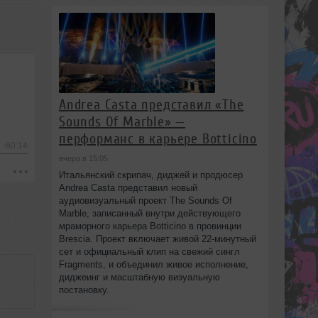
Andrea Casta представил «The
Sounds Of Marble» —
перформанс в карьере Botticino
-60:14
вчера в 15:05
Итальянский скрипач, диджей и продюсер
Andrea Casta представил новый
аудиовизуальный проект The Sounds Of
Marble, записанный внутри действующего
мраморного карьера Botticino в провинции
Brescia. Проект включает живой 22‑минутный
сет и официальный клип на свежий сингл
Fragments, и объединил живое исполнение,
диджеинг и масштабную визуальную
постановку.