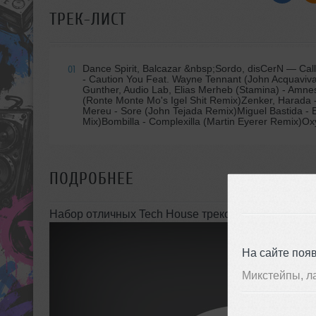
ТРЕК-ЛИСТ
Dance Spirit, Balcazar &nbsp;Sordo, disCerN
— Call
01
- Caution You Feat. Wayne Tennant (John Acquaviva, 
Gunther, Audio Lab, Elias Merheb (Stamina) - Amnes
(Ronte Monte Mo's Igel Shit Remix)Zenker, Harada -
Mereu - Sore (John Tejada Remix)Miguel Bastida - 
Mix)Bombilla - Complexilla (Martin Eyerer Remix)Ox
ПОДРОБНЕЕ
Набор отличных Tech House треков для прослуши
На сайте поя
Микстейпы, л