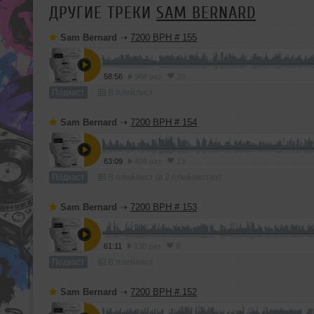
ДРУГИЕ ТРЕКИ
SAM BERNARD
Sam Bernard
➝
7200 BPH # 155
58:56
968 раз
20
Подкаст
В плейлист
Sam Bernard
➝
7200 BPH # 154
63:09
409 раз
13
Подкаст
В плейлист (в 2 плейлистах)
Sam Bernard
➝
7200 BPH # 153
61:11
130 раз
8
Подкаст
В плейлист
Sam Bernard
➝
7200 BPH # 152