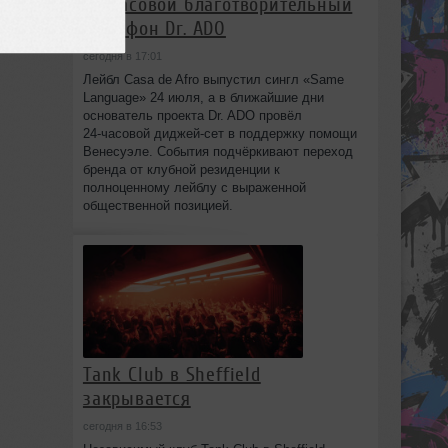
24‑часовой благотворительный
марафон Dr. ADO
сегодня в 17:01
Лейбл Casa de Afro выпустил сингл «Same
Language» 24 июля, а в ближайшие дни
основатель проекта Dr. ADO провёл
24‑часовой диджей‑сет в поддержку помощи
Венесуэле. События подчёркивают переход
бренда от клубной резиденции к
полноценному лейблу с выраженной
общественной позицией.
Tank Club в Sheffield
закрывается
сегодня в 16:53