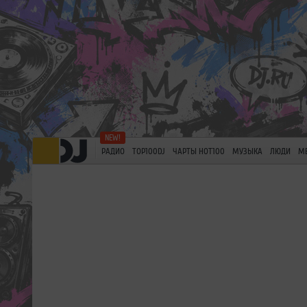
РАДИО
TOP100DJ
ЧАРТЫ HOT100
МУЗЫКА
ЛЮДИ
М