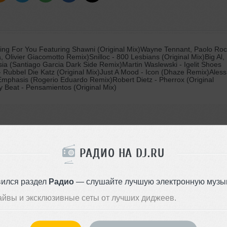
ing For You Featuring Shawni (Original Mix)Wayne Tennant, Paolo Ro
Olivier Giacomotto Remix)Snilloc - 800 Lesbians (Original Mix)Big Al,
ia (Santiago Garcia Dark Side Remix)Martin Waslewski - Igelit Shoes
 Rubbel Die Katz (Original Mix)Just A Mood - Icon (Dhaze Remix)Aless
Emphasis (Rogerio Eduardo Remix)Robert Dietz - Pherrox (Original
y Beat - Pensamientos (Original Mix)
РАДИО НА DJ.RU
вания на большой громкости!
Стиль:
Tech House
Записан: 01 декабря 2014
вился раздел
Радио
— слушайте лучшую электронную музык
Добавлен: 01 декабря 2014, 1
айвы и эксклюзивные сеты от лучших диджеев.
BPM: 122