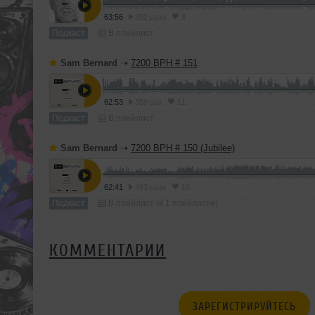
63:56
392 раза
8
Подкаст
В плейлист
Sam Bernard
➝
7200 BPH # 151
62:53
359 раз
11
Подкаст
В плейлист
Sam Bernard
➝
7200 BPH # 150 (Jubilee)
62:41
463 раза
10
Подкаст
В плейлист (в 1 плейлисте)
КОММЕНТАРИИ
ЗАРЕГИСТРИРУЙТЕСЬ