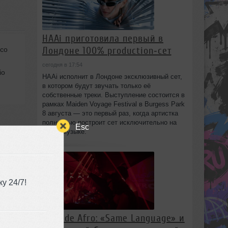
HAAi приготовила первый в
Лондоне 100% production‑сет
cco
сегодня в 17:54
io
HAAi исполнит в Лондоне эксклюзивный сет,
в котором будут звучать только её
собственные треки. Выступление состоится в
рамках Maiden Voyage Festival в Burgess Park
8 августа — это первый раз, когда артистка
полностью построит сет исключительно на
Esc
своей музыке.
у 24/7!
6:53
Casa de Afro: «Same Language» и