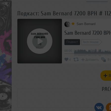
Подкаст: Sam Bernard 7200 BPH # 112
Sam Bernard
Sam Bernard 7200 BPH
Подкаст
Tech House
00:00
В 
4
Добавить
П
РАС