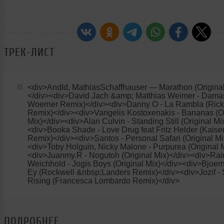
ТРЕК-ЛИСТ
<div>AndId, MathiasSchaffhauser
— Marathon (Original
01
</div><div>David Jach &amp; Matthias Weimer - Damas
Woerner Remix)</div><div>Danny O - La Rambla (Ric
Remix)</div><div>Vangelis Kostoxenakis - Bananas (Or
Mix)</div><div>Alan Culvin - Standing Still (Original Mi
<div>Booka Shade - Love Drug feat Fritz Helder (Kaise
Remix)</div><div>Santos - Personal Safari (Original Mi
<div>Toby Holguin, Nicky Malone - Purpurea (Original 
<div>Juanmy.R - Nogutoh (Original Mix)</div><div>Rai
Weichhold - Jogis Boys (Original Mix)</div><div>Bjoer
Ey (Rockwell &nbsp;Landers Remix)</div><div>Jozif - 
Rising (Francesca Lombardo Remix)</div>
ПОДРОБНЕЕ