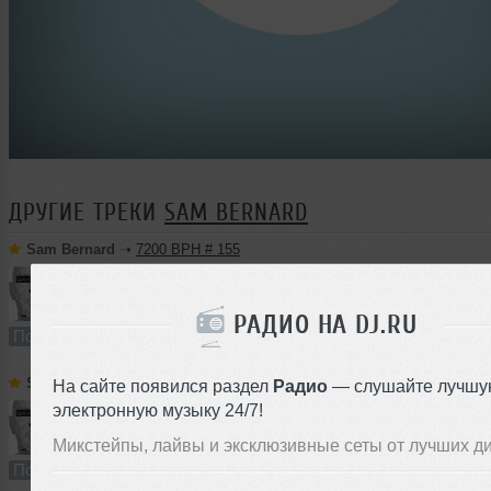
ДРУГИЕ ТРЕКИ
SAM BERNARD
Sam Bernard
➝
7200 BPH # 155
58:56
968 раз
20
135 MB, 320 
РАДИО НА DJ.RU
Подкаст
В плейлист
07 
Sam Bernard
➝
7200 BPH # 154
На сайте появился раздел
Радио
— слушайте лучшу
электронную музыку 24/7!
63:09
410 раз
13
145 MB, 320
Микстейпы, лайвы и эксклюзивные сеты от лучших д
Подкаст
В плейлист (в 2 плейлистах)
25