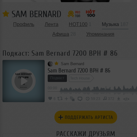
SAM BERNARD
Профиль
Лента
HOT100
1
Музыка
187
Афиша
28
Упоминания
Подкаст: Sam Bernard 7200 BPH # 86
Sam Bernard
Sam Bernard 7200 BPH # 86
Подкаст
Tech House
00:00
</>
6
59:23
372
ПОДДЕРЖАТЬ АРТИСТА
РАССКАЖИ ДРУЗЬЯМ