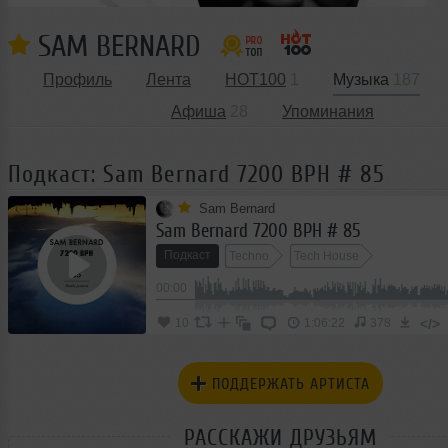
SAM BERNARD
Профиль
Лента
HOT100
1
Музыка
187
Афиша
28
Упоминания
Подкаст: Sam Bernard 7200 BPH # 85
Sam Bernard
Sam Bernard 7200 BPH # 85
Подкаст
Techno
Tech House
00:00
</>
10
1:06:22
378
ПОДДЕРЖАТЬ АРТИСТА
РАССКАЖИ ДРУЗЬЯМ