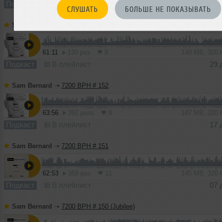
Подкаст
В плейлист (в 2 плейлистах)
25
СЛУШАТЬ
БОЛЬШЕ НЕ ПОКАЗЫВАТЬ
Sam Bernard
➝
7200 BPH # 153
61:11
130 раз
8
140 MB, 320
Подкаст
В плейлист
29 
Sam Bernard
➝
7200 BPH # 152
63:56
392 раза
8
147 MB, 320
Подкаст
В плейлист
17 
Sam Bernard
➝
7200 BPH # 151
62:53
359 раз
11
145 MB, 320
Подкаст
В плейлист
07 
Sam Bernard
➝
7200 BPH # 150 (Jubilee)