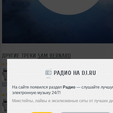
ДРУГИЕ ТРЕКИ
SAM BERNARD
Sam Bernard
➝
7200 BPH # 155
РАДИО НА DJ.RU
58:56
968 раз
20
135 MB, 320 
Подкаст
В плейлист
07 
На сайте появился раздел
Радио
— слушайте лучшу
электронную музыку 24/7!
Sam Bernard
➝
7200 BPH # 154
Микстейпы, лайвы и эксклюзивные сеты от лучших д
63:09
409 раз
13
145 MB, 320