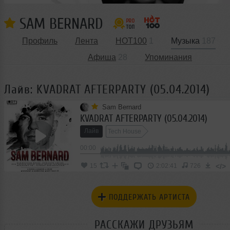
SAM BERNARD
Профиль
Лента
HOT100
1
Музыка
187
Афиша
28
Упоминания
Лайв: KVADRAT AFTERPARTY (05.04.2014)
Sam Bernard
KVADRAT AFTERPARTY (05.04.2014)
Лайв
Tech House
00:00
</>
15
2:02:41
726
ПОДДЕРЖАТЬ АРТИСТА
РАССКАЖИ ДРУЗЬЯМ