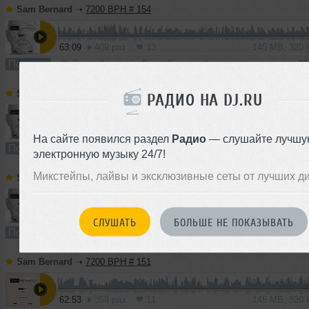
Sam Bernard
➝
7200 BPH # 154
63:09
409 раз
13
145 MB, 320
Подкаст
В плейлист (в 2 плейлистах)
25
Sam Bernard
➝
7200 BPH # 153
РАДИО НА DJ.RU
61:11
130 раз
8
140 MB, 320
На сайте появился раздел
Радио
— слушайте лучшу
Подкаст
В плейлист
29 
электронную музыку 24/7!
Микстейпы, лайвы и эксклюзивные сеты от лучших д
Sam Bernard
➝
7200 BPH # 152
63:56
392 раза
8
147 MB, 320
СЛУШАТЬ
БОЛЬШЕ НЕ ПОКАЗЫВАТЬ
Подкаст
В плейлист
17 
Sam Bernard
➝
7200 BPH # 151
62:53
359 раз
11
145 MB, 320