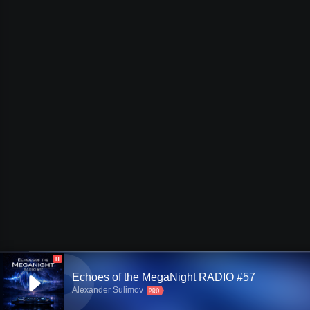
П
Echoes of the MegaNight RADIO #57
Alexander Sulimov