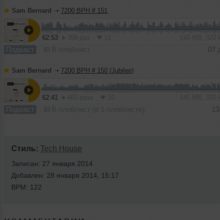
Sam Bernard
➝
7200 BPH # 151
62:53
359 раз
11
145 MB, 320
Подкаст
В плейлист
07 
Sam Bernard
➝
7200 BPH # 150 (Jubilee)
62:41
463 раза
10
145 MB, 320
Подкаст
В плейлист (в 1 плейлисте)
13
Стиль:
Tech House
Записан: 27 января 2014
Добавлен: 28 января 2014, 15:17
BPM: 122