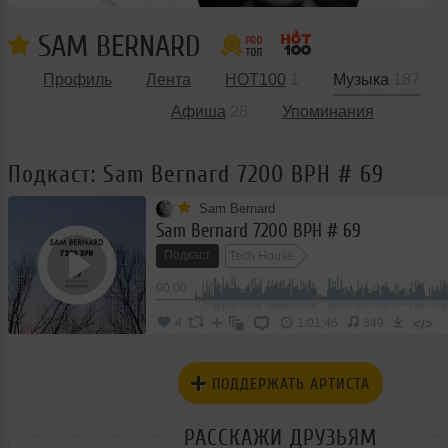
SAM BERNARD
Профиль
Лента
HOT100
1
Музыка
187
Афиша
28
Упоминания
Подкаст: Sam Bernard 7200 BPH # 69
Sam Bernard
Sam Bernard 7200 BPH # 69
Подкаст
Tech House
00:00
</>
4
1:01:46
349
ПОДДЕРЖАТЬ АРТИСТА
РАССКАЖИ ДРУЗЬЯМ