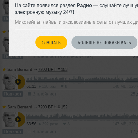
На сайте появился раздел
Радио
— слушайте лучшу
58:56
968 раз
20
135 MB, 320 
электронную музыку 24/7!
Подкаст
В плейлист
07 
Микстейпы, лайвы и эксклюзивные сеты от лучших д
Sam Bernard
➝
7200 BPH # 154
СЛУШАТЬ
БОЛЬШЕ НЕ ПОКАЗЫВАТЬ
63:09
409 раз
13
145 MB, 320
Подкаст
В плейлист (в 2 плейлистах)
25
Sam Bernard
➝
7200 BPH # 153
61:11
130 раз
8
140 MB, 320
Подкаст
В плейлист
29 
Sam Bernard
➝
7200 BPH # 152
63:56
392 раза
8
147 MB, 320
Подкаст
В плейлист
17 