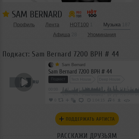
SAM BERNARD
Профиль
Лента
HOT100
1
Музыка
187
Афиша
28
Упоминания
Подкаст: Sam Bernard 7200 BPH # 44
Sam Bernard
Sam Bernard 7200 BPH # 44
Подкаст
Tech House
Deep House
00:00
</>
0
1:04:15
6
ПОДДЕРЖАТЬ АРТИСТА
РАССКАЖИ ДРУЗЬЯМ