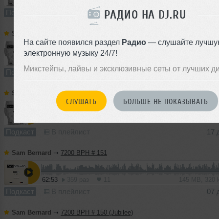
63:09
409 раз
13
145 MB, 320
РАДИО НА DJ.RU
Подкаст
В плейлист (в 2 плейлистах)
25
Sam Bernard
➝
7200 BPH # 153
На сайте появился раздел
Радио
— слушайте лучшу
электронную музыку 24/7!
61:11
130 раз
8
140 MB, 320
Микстейпы, лайвы и эксклюзивные сеты от лучших д
Подкаст
В плейлист
29 
Sam Bernard
➝
7200 BPH # 152
СЛУШАТЬ
БОЛЬШЕ НЕ ПОКАЗЫВАТЬ
63:56
392 раза
8
147 MB, 320
Подкаст
В плейлист
17 
Sam Bernard
➝
7200 BPH # 151
62:53
359 раз
11
145 MB, 320
Подкаст
В плейлист
07 
Sam Bernard
➝
7200 BPH # 150 (Jubilee)