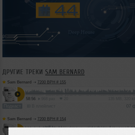
ДРУГИЕ ТРЕКИ
SAM BERNARD
Sam Bernard
➝
7200 BPH # 155
58:56
968 раз
20
135 MB, 320 
Подкаст
В плейлист
07 
Sam Bernard
➝
7200 BPH # 154