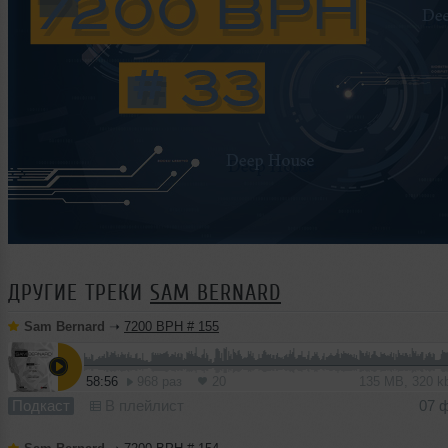
ДРУГИЕ ТРЕКИ
SAM BERNARD
Sam Bernard
➝
7200 BPH # 155
58:56
968 раз
20
135 MB, 320 
Подкаст
В плейлист
07 