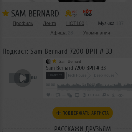
SAM BERNARD
Профиль
Лента
HOT100
1
Музыка
187
Афиша
28
Упоминания
Подкаст: Sam Bernard 7200 BPH # 33
Sam Bernard
Sam Bernard 7200 BPH # 33
Подкаст
Tech House
Deep House
00:00
</>
0
1:01:44
6
ПОДДЕРЖАТЬ АРТИСТА
РАССКАЖИ ДРУЗЬЯМ