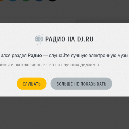
Стиль:
Tech House
Добавлен: 25 февраля 2013, 
РАДИО НА DJ.RU
вился раздел
Радио
— слушайте лучшую электронную музык
айвы и эксклюзивные сеты от лучших диджеев.
ity (Original Mix)
mix)
)
СЛУШАТЬ
БОЛЬШЕ НЕ ПОКАЗЫВАТЬ
rd Remix)