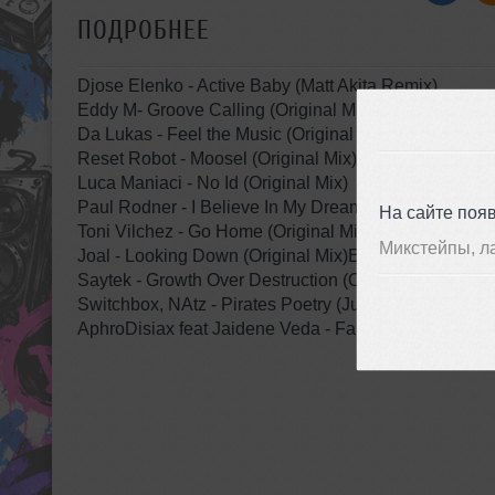
ПОДРОБНЕЕ
Djose Elenko - Active Baby (Matt Akita Remix)
Eddy M- Groove Calling (Original Mix)
Da Lukas - Feel the Music (Original Mix)
Reset Robot - Moosel (Original Mix)
Luca Maniaci - No Id (Original Mix)
Paul Rodner - I Believe In My Dream (Original Mix)
На сайте поя
Toni Vilchez - Go Home (Original Mix)
Микстейпы, л
Joal - Looking Down (Original Mix)Eddie Hu - Lonely C
Saytek - Growth Over Destruction (Owen Howells Re
Switchbox, NAtz - Pirates Poetry (Jupiter Jazz Remix
AphroDisiax feat Jaidene Veda - Falling (Sam Berna