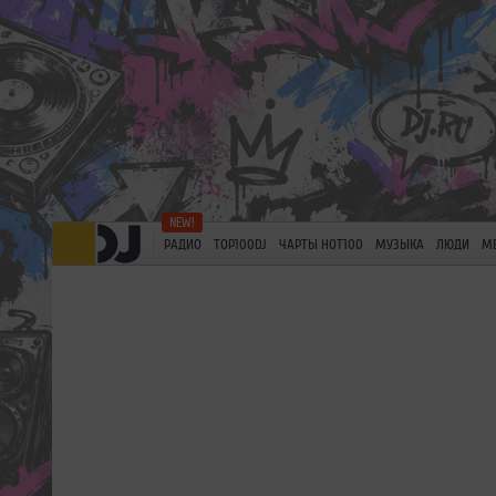
РАДИО
TOP100DJ
ЧАРТЫ HOT100
МУЗЫКА
ЛЮДИ
М