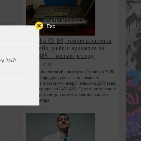
Esc
23:44
Yamaha CS-80, приписываемый
Vangelis, ушёл с аукциона за
£401,465 — новый рекорд
у 24/7!
сегодня в 14:35
Редкий аналоговый синтезатор Yamaha CS-80,
который продавец связывал с именем
Vangelis и сессиями вокруг альбома 1977 года
Spiral, продан за £401,465. Сделка установила
новый рекорд для самой дорогой продажи
синтезатора.