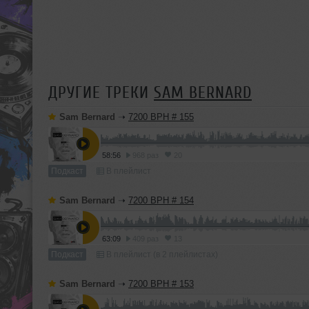
ДРУГИЕ ТРЕКИ
SAM BERNARD
Sam Bernard
➝
7200 BPH # 155
58:56
968 раз
20
Подкаст
В плейлист
Sam Bernard
➝
7200 BPH # 154
63:09
409 раз
13
Подкаст
В плейлист (в 2 плейлистах)
Sam Bernard
➝
7200 BPH # 153