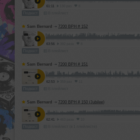
61:11
130 раз
8
Подкаст
В плейлист
Sam Bernard
➝
7200 BPH # 152
63:56
392 раза
8
Подкаст
В плейлист
Sam Bernard
➝
7200 BPH # 151
62:53
359 раз
11
Подкаст
В плейлист
Sam Bernard
➝
7200 BPH # 150 (Jubilee)
62:41
463 раза
10
Подкаст
В плейлист (в 1 плейлисте)