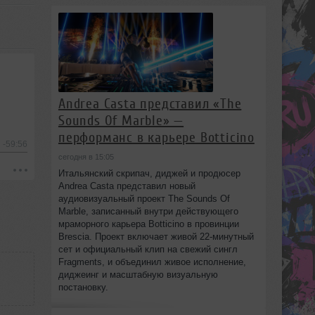
Andrea Casta представил «The
Sounds Of Marble» —
перформанс в карьере Botticino
-59:56
сегодня в 15:05
Итальянский скрипач, диджей и продюсер
Andrea Casta представил новый
аудиовизуальный проект The Sounds Of
Marble, записанный внутри действующего
мраморного карьера Botticino в провинции
Brescia. Проект включает живой 22‑минутный
сет и официальный клип на свежий сингл
Fragments, и объединил живое исполнение,
диджеинг и масштабную визуальную
постановку.