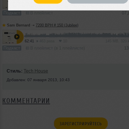
62:53
359 раз
11
145 MB, 320
Подкаст
В плейлист
07 
Sam Bernard
➝
7200 BPH # 150 (Jubilee)
62:41
463 раза
10
145 MB, 320
Подкаст
В плейлист (в 1 плейлисте)
13
Стиль:
Tech House
Добавлен: 07 января 2013, 10:43
КОММЕНТАРИИ
ЗАРЕГИСТРИРУЙТЕСЬ