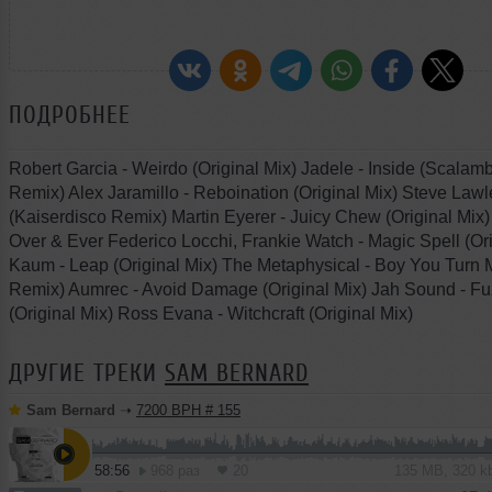
ПОДРОБНЕЕ
Robert Garcia - Weirdo (Original Mix) Jadele - Inside (Scalam
Remix) Alex Jaramillo - Reboination (Original Mix) Steve Lawler
(Kaiserdisco Remix) Martin Eyerer - Juicy Chew (Original Mix
Over & Ever Federico Locchi, Frankie Watch - Magic Spell (Ori
Kaum - Leap (Original Mix) The Metaphysical - Boy You Turn 
Remix) Aumrec - Avoid Damage (Original Mix) Jah Sound - Fu
(Original Mix) Ross Evana - Witchcraft (Original Mix)
ДРУГИЕ ТРЕКИ
SAM BERNARD
Sam Bernard
➝
7200 BPH # 155
58:56
968 раз
20
135 MB, 320 