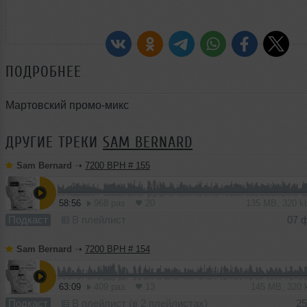
ПОДРОБНЕЕ
Мартовский промо-микс
ДРУГИЕ ТРЕКИ
SAM BERNARD
Sam Bernard
➝
7200 BPH # 155
58:56
968 раз
20
135 MB, 320 
Подкаст
В плейлист
07 
Sam Bernard
➝
7200 BPH # 154
63:09
409 раз
13
145 MB, 320
Подкаст
В плейлист (в 2 плейлистах)
25