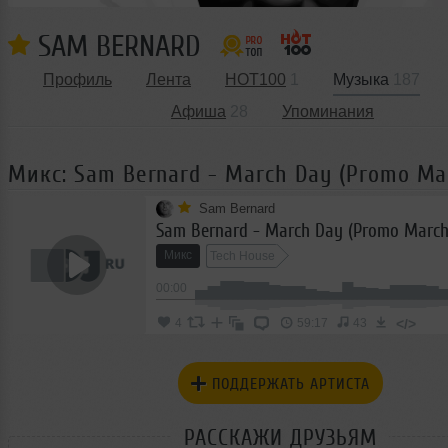
SAM BERNARD
Профиль
Лента
HOT100
1
Музыка
187
Афиша
28
Упоминания
Микс: Sam Bernard - March Day (Promo Ma
Sam Bernard
Sam Bernard - March Day (Promo March
Микс
Tech House
00:00
</>
4
59:17
43
ПОДДЕРЖАТЬ АРТИСТА
РАССКАЖИ ДРУЗЬЯМ