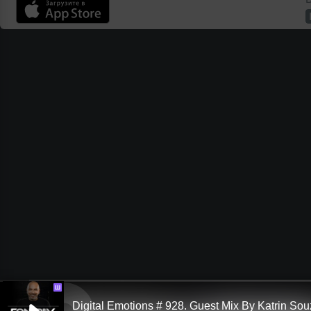
Ш
Digital Emotions # 928. Guest Mix By Katrin So