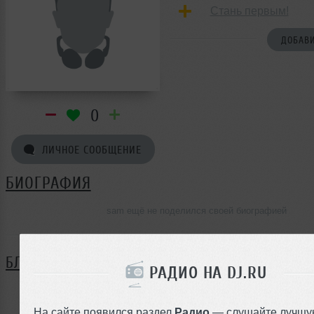
Стань первым!
ДОБАВИ
0
ЛИЧНОЕ СООБЩЕНИЕ
БИОГРАФИЯ
sam ещё не поделился своей биографией
БЛОГ
РАДИО НА DJ.RU
Нет записей в блоге
На сайте появился раздел
Радио
— слушайте лучшу