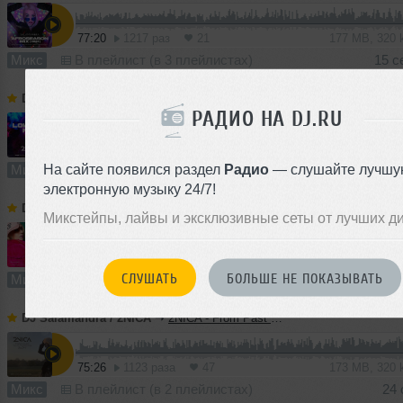
77:20
1217 раз
21
177 MB, 320
Микс
В плейлист (в 3 плейлистах)
15 с
DJ Salamandra / 2NICA
➝
2NICA - LowFire Mix (2k25)
I
РАДИО НА DJ.RU
1
76:44
1485 раз
90
176 MB, 320 
На сайте появился раздел
Радио
— слушайте лучшу
Микс
В плейлист (в 6 плейлистах)
10
электронную музыку 24/7!
DJ Salamandra / 2NICA
➝
Dj Salamandra - Dance Episode 012 (2k25)
Микстейпы, лайвы и эксклюзивные сеты от лучших д
63:04
1437 раз
95
144 MB, 320 
СЛУШАТЬ
БОЛЬШЕ НЕ ПОКАЗЫВАТЬ
Микс
В плейлист (в 1 плейлисте)
04 
DJ Salamandra / 2NICA
➝
2NICA - From Past To Future Mix (2k24)
75:26
1123 раза
47
173 MB, 320
Микс
В плейлист (в 2 плейлистах)
24 