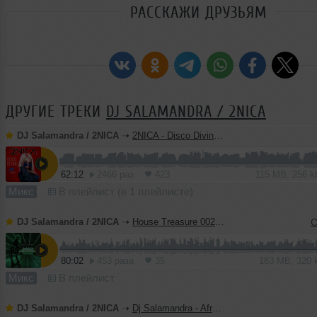
РАССКАЖИ ДРУЗЬЯМ
ДРУГИЕ ТРЕКИ
DJ SALAMANDRA / 2NICA
DJ Salamandra / 2NICA
➝
2NICA - Disco Diving Mix (2k26)
62:12
2466 раз
423
115 MB, 256 
Микс
В плейлист (в 1 плейлисте)
DJ Salamandra / 2NICA
➝
House Treasure 002 (2k26) #2
C
80:02
453 раза
35
183 MB, 320
Микс
В плейлист
DJ Salamandra / 2NICA
➝
Dj Salamandra - AfroSeason Mix (2k25)