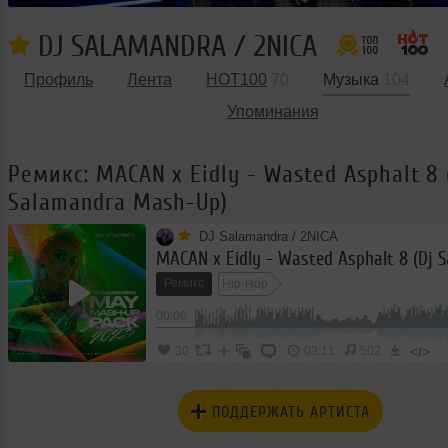
DJ SALAMANDRA / 2NICA
Профиль
Лента
HOT100
70
Музыка
104
Упоминания
Ремикс: MACAN x Eidly - Wasted Asphalt 8 
Salamandra Mash-Up)
DJ Salamandra / 2NICA
Ремикс
Hip-Hop
00:00
</>
30
03:11
502
ПОДДЕРЖАТЬ АРТИСТА