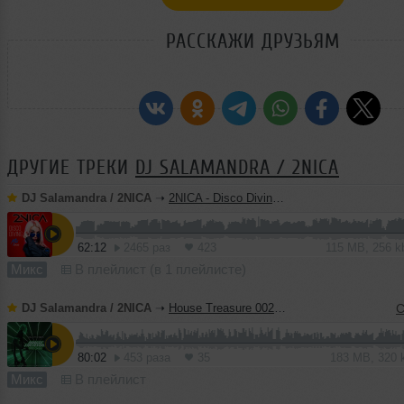
РАССКАЖИ ДРУЗЬЯМ
ДРУГИЕ ТРЕКИ
DJ SALAMANDRA / 2NICA
DJ Salamandra / 2NICA
➝
2NICA - Disco Diving Mix (2k26)
62:12
2465 раз
423
115 MB, 256 
Микс
В плейлист (в 1 плейлисте)
DJ Salamandra / 2NICA
➝
House Treasure 002 (2k26) #2
C
80:02
453 раза
35
183 MB, 320
Микс
В плейлист