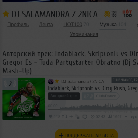
DJ SALAMANDRA / 2NICA
Профиль
Лента
HOT100
70
Музыка
104
Упоминания
Авторский трек: Indablack, Skriptonit vs Di
Gregor Es - Tuda Partystarter Obratno (Dj 
Mash-Up)
CLUB/DANCE, ТР
DJ Salamandra / 2NICA
2
Авторский трек
2
Club/Dance
00:00
</>
118
02:43
1697
ПОДДЕРЖАТЬ АРТИСТА