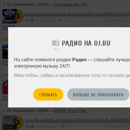
DJ Salamandra / 2NICA
➝
Dj Salamandra - AfroSeason Mix (2k25)
77:20
1217 раз
21
177 MB, 320
Микс
В плейлист (в 3 плейлистах)
15 с
DJ Salamandra / 2NICA
➝
2NICA - LowFire Mix (2k25)
I
РАДИО НА DJ.RU
1
76:44
1485 раз
90
176 MB, 320 
На сайте появился раздел
Радио
— слушайте лучшу
Микс
В плейлист (в 6 плейлистах)
10
электронную музыку 24/7!
Микстейпы, лайвы и эксклюзивные сеты от лучших д
DJ Salamandra / 2NICA
➝
Dj Salamandra - Dance Episode 012 (2k25)
63:04
1437 раз
95
144 MB, 320 
СЛУШАТЬ
БОЛЬШЕ НЕ ПОКАЗЫВАТЬ
Микс
В плейлист (в 1 плейлисте)
04 
DJ Salamandra / 2NICA
➝
2NICA - From Past To Future Mix (2k24)
75:26
1123 раза
47
173 MB, 320