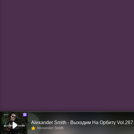
Ш
Alexander Smith - Выходим На Орбиту Vol.267
Alexander Smith