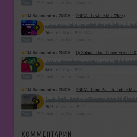
Микс
В плейлист (в 3 плейлистах)
DJ Salamandra / 2NICA
➝
2NICA - LowFire Mix (2k25)
1
76:44
1485 раз
90
Микс
В плейлист (в 6 плейлистах)
DJ Salamandra / 2NICA
➝
Dj Salamandra - Dance Episode 0
63:04
1437 раз
95
Микс
В плейлист (в 1 плейлисте)
DJ Salamandra / 2NICA
➝
2NICA - From Past To Future Mix 
75:26
1123 раза
47
Микс
В плейлист (в 2 плейлистах)
КОММЕНТАРИИ