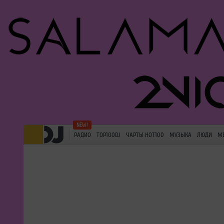
РАДИО
TOP100DJ
ЧАРТЫ HOT100
МУЗЫКА
ЛЮДИ
М