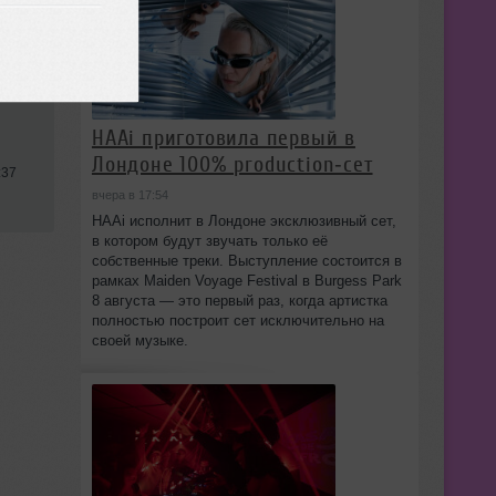
,
HAAi приготовила первый в
Лондоне 100% production‑сет
:37
вчера в 17:54
HAAi исполнит в Лондоне эксклюзивный сет,
в котором будут звучать только её
собственные треки. Выступление состоится в
рамках Maiden Voyage Festival в Burgess Park
8 августа — это первый раз, когда артистка
полностью построит сет исключительно на
своей музыке.