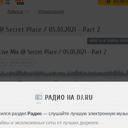
ВСЕЛИТ
Афиша
19
Упоминания
 Secret Place / 05.01.2021 - Part 2
МИКСЫ И ЛАЙВЫ ЯНВА
ive Mix @ Secret Place / 05.01.2021 - Part 2
hno
Deep Techno
 очередь
Комментировать
</>
1:18:13
578
Скачать
РАДИО НА DJ.RU
ОДДЕРЖАТЬ АРТИСТА
вился раздел
Радио
— слушайте лучшую электронную музык
СКАЖИ ДРУЗЬЯМ
айвы и эксклюзивные сеты от лучших диджеев.