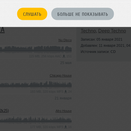
СЛУШАТЬ
БОЛЬШЕ НЕ ПОКАЗЫВАТЬ
Стили:
Indie Electronic
CA
Techno
,
Deep Techno
Записан: 05 января 2021
Nu Disco
Добавлен: 11 января 2021, 04
Источник записи: CD
115 MB, 256 kbps AAC
151
25 мая
Chicago House
183 MB, 320 kbps MP3
24
21 января
2k25)
Afro House
177 MB, 320 kbps MP3
16