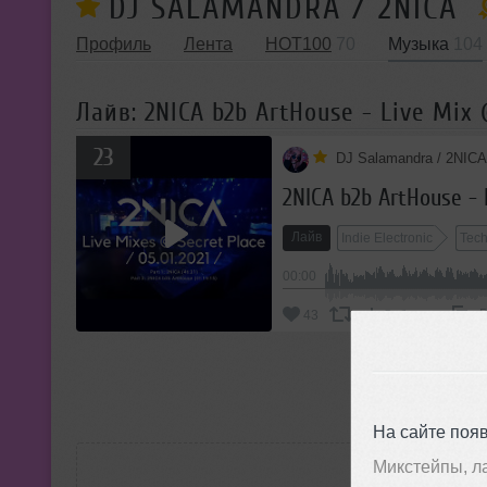
DJ SALAMANDRA / 2NICA
Профиль
Лента
HOT100
70
Музыка
104
Лайв: 2NICA b2b ArtHouse - Live Mix @
23
DJ Salamandra / 2NICA
2NICA b2b ArtHouse - L
Лайв
Indie Electronic
Tec
00:00
В
43
Добавить
П
На сайте поя
РАС
Микстейпы, л