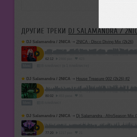
ДРУГИЕ ТРЕКИ
DJ SALAMANDRA / 2NI
DJ Salamandra / 2NICA
➝
2NICA - Disco Diving Mix (2k26)
62:12
2466 раз
423
Микс
В плейлист (в 1 плейлисте)
DJ Salamandra / 2NICA
➝
House Treasure 002 (2k26) #2
80:02
453 раза
35
Микс
В плейлист
DJ Salamandra / 2NICA
➝
Dj Salamandra - AfroSeason Mix (
77:20
1217 раз
21