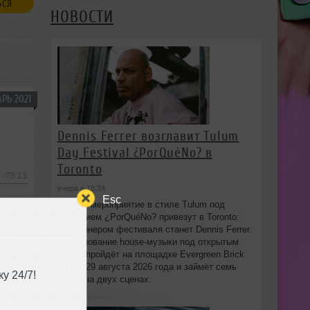
ЬСЯ
НОВОСТИ
РЬ 2021
Dennis Ferrer возглавит Tulum
Day Festival ¿PorQuéNo? в
Toronto
-78:13
вчера в 18:24
Esc
Днёвое мероприятие в стиле Tulum под
названием ¿PorQuéNo? привезут в Toronto:
хедлайнером фестиваля станет Dennis Ferrer.
Празднование house-музыки под открытым
небом пройдёт на площадке Evergreen Brick
Works 29 августа 2026 года и займёт семь
у 24/7!
часов на двух сценах.