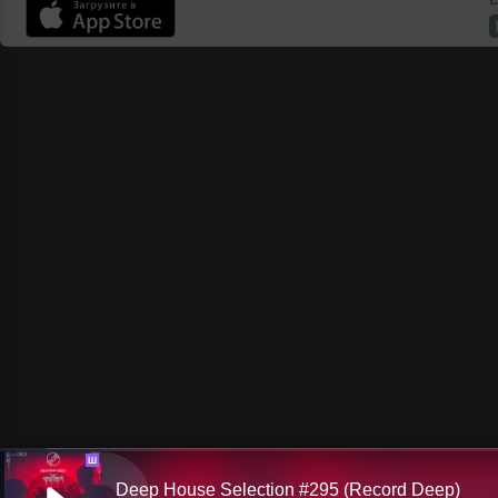
Ш
Deep House Selection #295 (Record Deep)