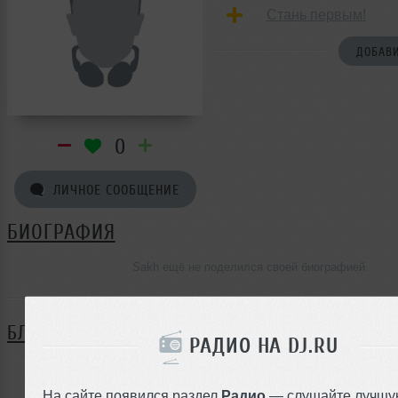
Стань первым!
ДОБАВИ
0
ЛИЧНОЕ СООБЩЕНИЕ
БИОГРАФИЯ
Sakh ещё не поделился своей биографией
БЛОГ
РАДИО НА DJ.RU
Нет записей в блоге
На сайте появился раздел
Радио
— слушайте лучшу